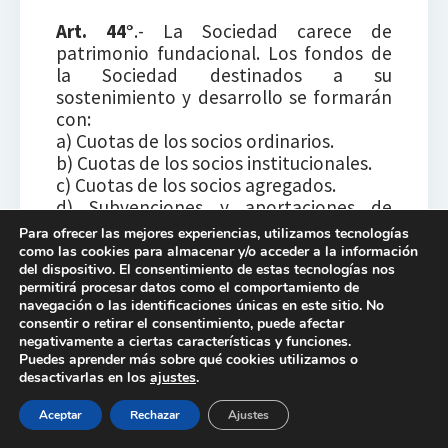
Art. 44°
.- La Sociedad carece de
patrimonio fundacional. Los fondos de
la Sociedad destinados a su
sostenimiento y desarrollo se formarán
con:
a) Cuotas de los socios ordinarios.
b) Cuotas de los socios institucionales.
c) Cuotas de los socios agregados.
d) Subvenciones y aportaciones de
cualquier fuente, siempre que sean
Para ofrecer las mejores experiencias, utilizamos tecnologías
aceptadas por la Junta Directiva y su
como las cookies para almacenar y/o acceder a la información
del dispositivo. El consentimiento de estas tecnologías nos
aceptación ratificada por la Junta
permitirá procesar datos como el comportamiento de
General.
navegación o las identificaciones únicas en este sitio. No
e) Superávit si lo hubiere de cualquier
consentir o retirar el consentimiento, puede afectar
actividad organizada por la SEDEM
negativamente a ciertas características y funciones.
Puedes aprender más sobre qué cookies utilizamos o
Art 45°
.- La cuantía de la cuota de los
desactivarlas en los
ajustes
.
socios ordinarios, institucionales y
Aceptar
Rechazar
Ajustes
agregados será fijada por la Junta
Directiva y deberá satisfacerse dentro