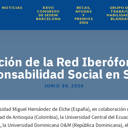
NOTICIAS
XXVII
BECAS,
GRUPO D
CONGRESO
AYUDAS
TRABAJ
DE SEDEM
Y
HABILIDA
BARCELONA
PREMIOS
BLANDA
2026
ión de la Red Iberófo
nsabilidad Social en 
JUNIO 30, 2024
sidad Miguel Hernández de Elche (España), en colaboración 
ad de Antioquia (Colombia), la Universidad Central del Ecua
, la Universidad Dominicana O&M (República Dominicana), el