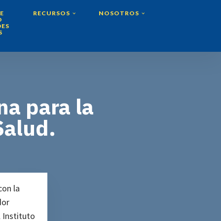
E
RECURSOS
NOSOTROS
O
DES
S
na para la
Salud.
con la
dor
 Instituto