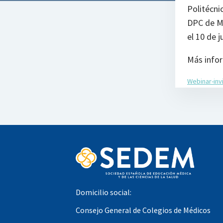
Politécni
DPC de Mé
el 10 de j
Más infor
Webinar-inv
Domicilio social:
Consejo General de Colegios de Médicos