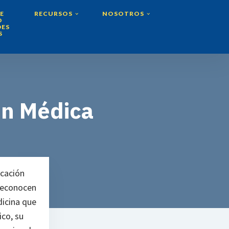
E
RECURSOS
NOSOTROS
O
DES
S
ón Médica
cación
 reconocen
dicina que
co, su