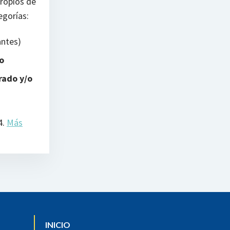
propios de
egorías:
antes)
o
rado y/o
4.
Más
INICIO