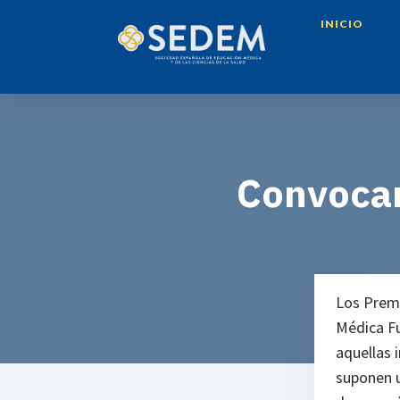
INICIO
Convocan
Los Premi
Médica Fu
aquellas 
suponen u