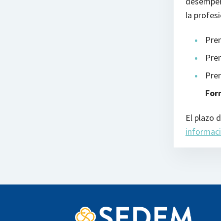
desempeño
la profes
Pre
Pre
Pre
For
El plazo 
informaci