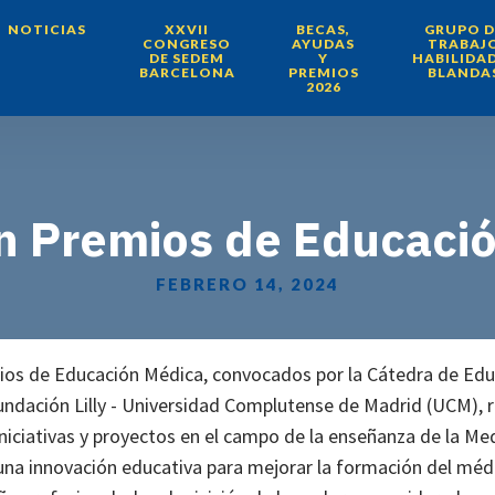
NOTICIAS
XXVII
BECAS,
GRUPO D
CONGRESO
AYUDAS
TRABAJ
DE SEDEM
Y
HABILIDA
BARCELONA
PREMIOS
BLANDA
2026
 Premios de Educaci
FEBRERO 14, 2024
os de Educación Médica, convocados por la Cátedra de Edu
ndación Lilly - Universidad Complutense de Madrid (UCM),
iniciativas y proyectos en el campo de la enseñanza de la Me
na innovación educativa para mejorar la formación del médi